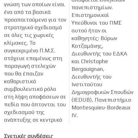
γνώση των οποίων είναι
πανεπιστημίων.
ένα από τα βασικά
Επιστημονικοί
προαπαιτούμενα για τον
Υπεύθυνοι του ΠΜΣ
στρατηγικό σχεδιασμό
αυτού ήταν οι
σε όλες τις χωρικές
καθηγητές: Βύρων
κλίμακες. Το
Κοτζαμάνης,
συγκεκριμένο Π.Μ.Σ.
Διευθυντής του ΕΔΚΑ
στόχευε επομένως στη
και Christophe
παραγωγή στελεχών
Bergouignan,
που θα έπαιζαν
Διευθυντής του
καθοριστικό
Ινστιτούτου
συμβουλευτικό ρόλο
Δημογραφικών Σπουδών
στη λήψη αποφάσεων σε
(IEDUB), Πανεπιστήμιο
πεδία που άπτονται του
Montesquieu-Bordeaux
σχεδιασμού της
IV.
ανάπτυξης σε κεντρικό
Σχετικές συνδέσεις