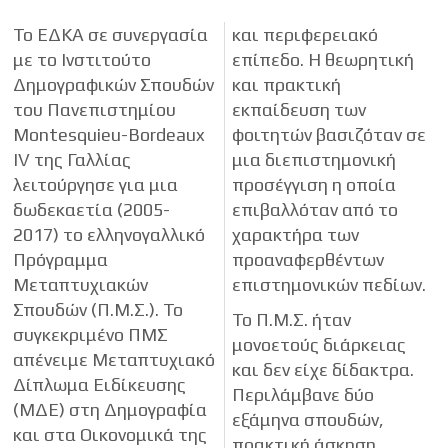
Το ΕΔΚΑ σε συνεργασία
και περιφερειακό
με το Ινστιτούτο
επίπεδο. Η θεωρητική
Δημογραφικών Σπουδών
και πρακτική
του Πανεπιστημίου
εκπαίδευση των
Montesquieu-Bordeaux
φοιτητών βασιζόταν σε
IV της Γαλλίας
μια διεπιστημονική
λειτούργησε για μια
προσέγγιση η οποία
δωδεκαετία (2005-
επιβαλλόταν από το
2017) το ελληνογαλλικό
χαρακτήρα των
Πρόγραμμα
προαναφερθέντων
Μεταπτυχιακών
επιστημονικών πεδίων.
Σπουδών (Π.Μ.Σ.). Το
Το Π.Μ.Σ. ήταν
συγκεκριμένο ΠΜΣ
μονοετούς διάρκειας
απένειμε Μεταπτυχιακό
και δεν είχε δίδακτρα.
Δίπλωμα Ειδίκευσης
Περιλάμβανε δύο
(ΜΔΕ) στη Δημογραφία
εξάμηνα σπουδών,
και στα Οικονομικά της
πρακτική άσκηση,