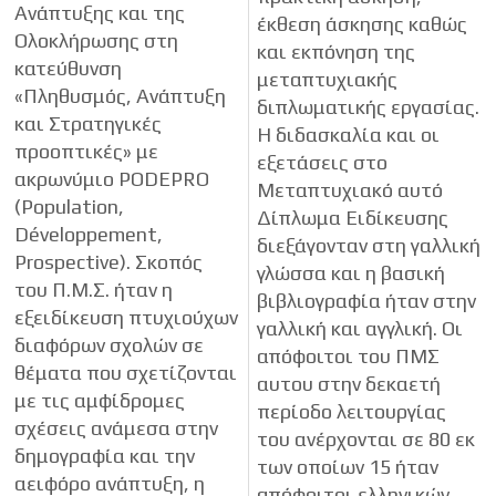
Ανάπτυξης και της
έκθεση άσκησης καθώς
Ολοκλήρωσης στη
και εκπόνηση της
κατεύθυνση
μεταπτυχιακής
«Πληθυσμός, Ανάπτυξη
διπλωματικής εργασίας.
και Στρατηγικές
Η διδασκαλία και οι
προοπτικές» με
εξετάσεις στο
ακρωνύμιο PODEPRO
Μεταπτυχιακό αυτό
(Population,
Δίπλωμα Ειδίκευσης
Développement,
διεξάγονταν στη γαλλική
Prospective). Σκοπός
γλώσσα και η βασική
του Π.Μ.Σ. ήταν η
βιβλιογραφία ήταν στην
εξειδίκευση πτυχιούχων
γαλλική και αγγλική. Οι
διαφόρων σχολών σε
απόφοιτοι του ΠΜΣ
θέματα που σχετίζονται
αυτου στην δεκαετή
με τις αμφίδρομες
περίοδο λειτουργίας
σχέσεις ανάμεσα στην
του ανέρχονται σε 80 εκ
δημογραφία και την
των οποίων 15 ήταν
αειφόρο ανάπτυξη, η
απόφοιτοι ελληνικών