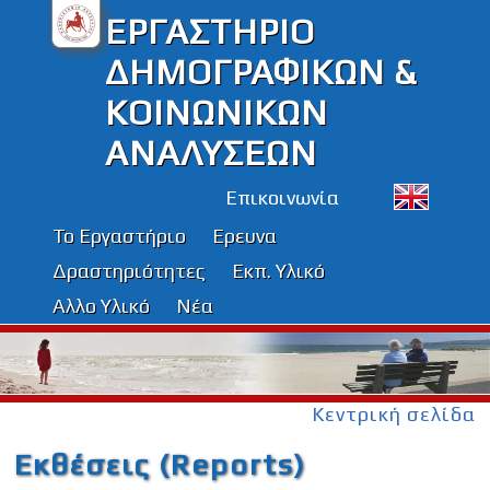
ΕΡΓΑΣΤΗΡΙΟ
ΔΗΜΟΓΡΑΦΙΚΩΝ &
ΚΟΙΝΩΝΙΚΩΝ
ΑΝΑΛΥΣΕΩΝ
Επικοινωνία
Το Εργαστήριο
Ερευνα
Δραστηριότητες
Εκπ. Υλικό
Αλλο Υλικό
Νέα
Κεντρική σελίδα
Εκθέσεις (Reports)